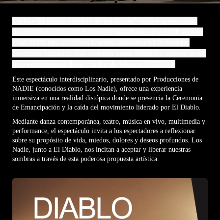
Diablo: El último meeting de los Nadie” vuelve al escenario
del Teatro Lúcido con funciones los sábados 3 y 10 de agosto
a las 21:00 hrs. El Teatro Lúcido, ubicado en Dr. Enrique
González Martínez 234, Colonia Santa María La Ribera, es un
foro emblemático de la Ciudad de México (CDMX).
Este espectáculo interdisciplinario, presentado por Producciones de
NADIE (conocidos como Los Nadie), ofrece una experiencia
inmersiva en una realidad distópica donde se presencia la Ceremonia
de Emancipación y la caída del movimiento liderado por El Diablo.
Mediante danza contemporánea, teatro, música en vivo, multimedia y
performance, el espectáculo invita a los espectadores a reflexionar
sobre su propósito de vida, miedos, dolores y deseos profundos. Los
Nadie, junto a El Diablo, nos incitan a aceptar y liberar nuestras
sombras a través de esta poderosa propuesta artística.