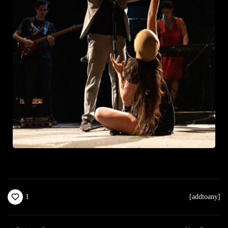
1
[addtoany]