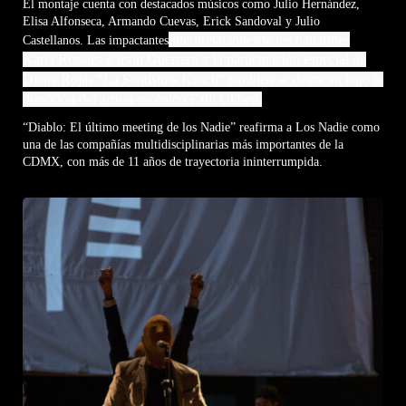
El montaje cuenta con destacados músicos como Julio Hernández,
Elisa Alfonseca, Armando Cuevas, Erick Sandoval y Julio
interpretaciones
de los bailarines
Castellanos. Las impactantes
Karla Rosales e Irvin Guerrero y la participación especial de
Diana Rojas “La Santísima Kitsch” también se destacan bajo la
dirección del artista escénico Eztli Ukben.
“Diablo: El último meeting de los Nadie” reafirma a Los Nadie como
una de las compañías multidisciplinarias más importantes de la
CDMX, con más de 11 años de trayectoria ininterrumpida.