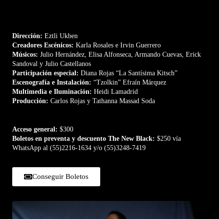
Fechas:
Sábados 3 y 10 de agosto / 21:00 hrs
Lugar:
Teatro Lúcido, Dr. Enrique González Martínez 234,
Colonia Santa María La Ribera
Dirección:
Eztli Ukben
Creadores Escénicos:
Karla Rosales e Irvin Guerrero
Músicos:
Julio Hernández, Elisa Alfonseca, Armando Cuevas, Erick
Sandoval y Julio Castellanos
Participación especial:
Diana Rojas “La Santísima Kitsch”
Escenografía e Instalación:
“Tzolkin” Efraín Márquez
Multimedia e Iluminación:
Heidi Lamadrid
Producción:
Carlos Rojas y Tathanna Massad Soda
Acceso general:
$300
Boletos en preventa y descuento The New Black:
$250 vía
WhatsApp al (55)2216-1634 y/o (55)3248-7419
Conseguir Boletos