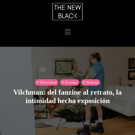
Entrevistas
Eventos
Noticias
Vilchman: del fanzine al retrato, la
intimidad hecha exposición