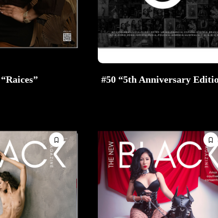
 “Raices”
#50 “5th Anniversary Editi