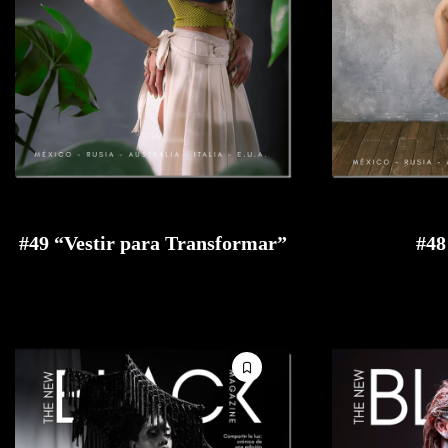
#49 “Vestir para Transformar”
#48