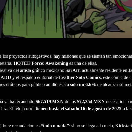
de los proyectos autogestivos, hay misiones que se sienten tan emocion
netaria.
HOTEE Force: Awakening
es una de ellas.
eativa del artista gráfico mexicano
Sai Art
, actualmente residente en J
RADD
y el respaldo editorial de
Leather Sofa Comics
, este cómic de c
es eróticos para público adulto está a
solo un 6.6%
de alcanzar su met
ña ya ha recaudado
$67,519 MXN
de los
$72,354 MXN
necesarios par
 luz. El reloj corre:
tienen hasta el sábado 16 de agosto de 2025 a l
gido re recaudación es
“todo o nada”
: si no se llega a la meta, Kickstart