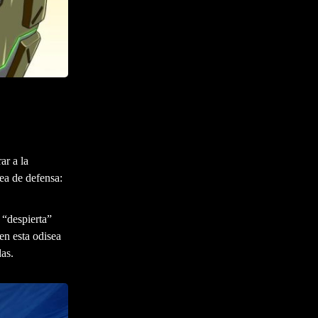
ar a la
nea de defensa:
 “despierta”
en esta odisea
das.