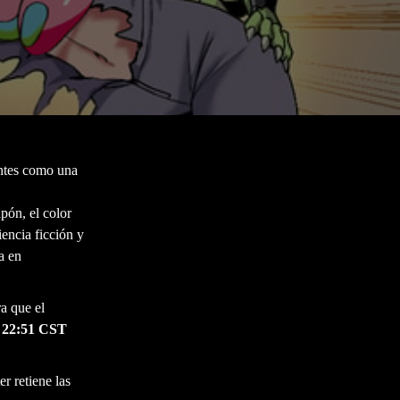
antes como una
apón, el color
iencia ficción y
a en
a que el
as 22:51 CST
er retiene las