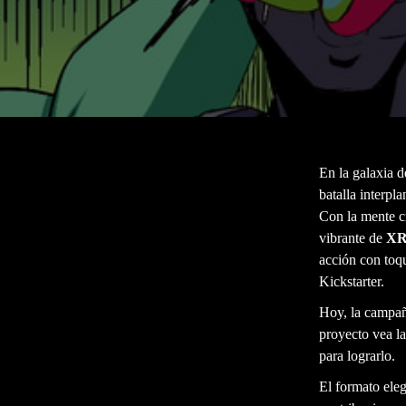
En la galaxia 
batalla interpla
Con la mente cr
vibrante de
X
acción con toqu
Kickstarter.
Hoy, la campa
proyecto vea la
para lograrlo.
El formato ele