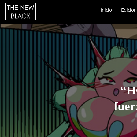
Inicio
Edicion
“H
fuer