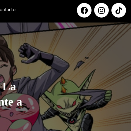
ontacto
 La
nte a