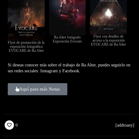
Flyer con detalles de
Ra Alter fotógrafo
acceso a la exposición
Exposición Evocare
Flyer de promoción de la
EVOCARE de Ra Alter
exposición fotográfica
EVOCARE de Ra Alter
Si deseas conocer más sobre el trabajo de Ra Alter, puedes seguirlo en
sus redes sociales:
Instagram
y
Facebook
.
Aquí para más Notas
0
[addtoany]