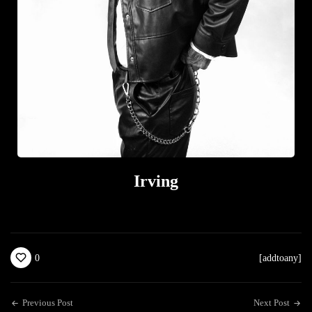
Irving
0
[addtoany]
Previous Post
Next Post