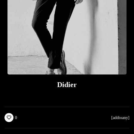
Didier
0
[addtoany]